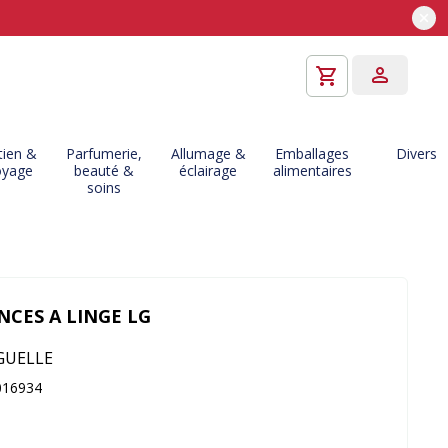
tien &
Parfumerie,
Allumage &
Emballages
Divers
oyage
beauté &
éclairage
alimentaires
soins
INCES A LINGE LG
GUELLE
016934