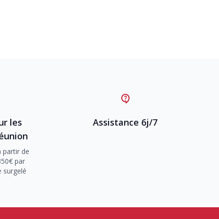
ur les
Assistance 6j/7
Réunion
 partir de
350€ par
e surgelé