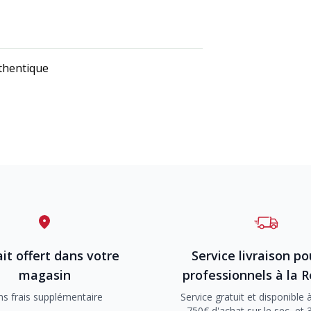
thentique
it offert dans votre
Service livraison po
magasin
professionnels à la 
ns frais supplémentaire
Service gratuit et disponible à
750€ d'achat sur le sec, et 