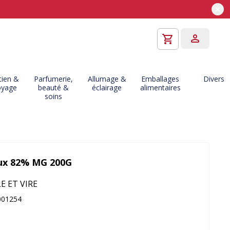
tien &
Parfumerie,
Allumage &
Emballages
Divers
oyage
beauté &
éclairage
alimentaires
soins
ux 82% MG 200G
E ET VIRE
001254