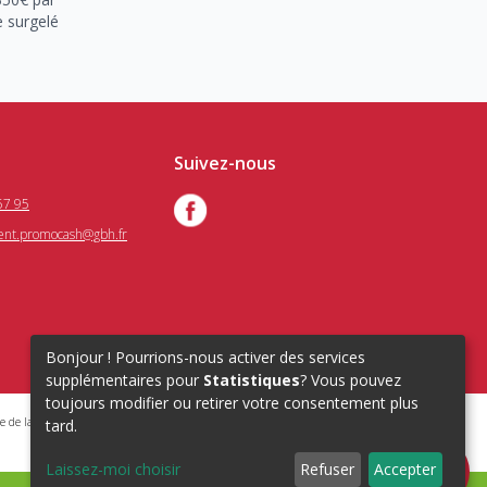
e surgelé
Suivez-nous
57 95
ient.promocash@gbh.fr
Bonjour ! Pourrions-nous activer des services
supplémentaires pour
Statistiques
? Vous pouvez
toujours modifier ou retirer votre consentement plus
e de la santé publique : Art.L. 3342-1, L.3353-3
tard.
Laissez-moi choisir
Refuser
Accepter