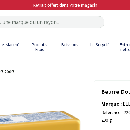
Retrait offert dans votre magasin
Le Marché
Produits
Boissons
Le Surgelé
Entre
Frais
nett
MG 200G
Beurre Do
Marque :
ELL
Référence :
22
200 g