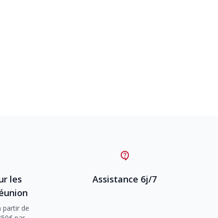
ur les
Assistance 6j/7
Réunion
 partir de
350€ par