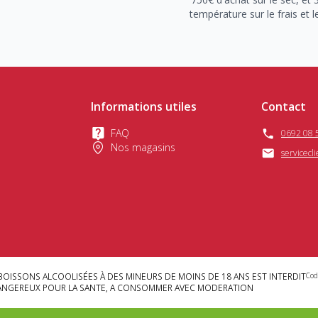
température sur le frais et l
Informations utiles
Contact
FAQ
0692 08 
Nos magasins
servicecl
BOISSONS ALCOOLISÉES À DES MINEURS DE MOINS DE 18 ANS EST INTERDIT
Cod
DANGEREUX POUR LA SANTE, A CONSOMMER AVEC MODERATION