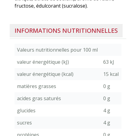
fructose, édulcorant (sucralose).
INFORMATIONS NUTRITIONNELLES
Valeurs nutritionnelles pour 100 ml
valeur énergétique (kJ)
63 kJ
valeur énergétique (kcal)
15 kcal
matières grasses
0 g
acides gras saturés
0 g
glucides
4 g
sucres
4 g
protéines
0 g