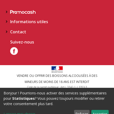
Informations utiles
Contact
Suivez-nous
VENDRE OU OFFRIR DES BOISSONS ALCOOLISÉES À DES
MINEURS DE MOINS DE 18 ANS EST INTERDIT
Code de la santé publique : Art.L. 3342-1, L.3353-3
Bonjour ! Pourrions-nous activer des services supplémentaires
L'ABUS D'ALCOOL EST DANGEREUX POUR LA SANTE, A
pour
Statistiques
? Vous pouvez toujours modifier ou retirer
CONSOMMER AVEC MODERATION
votre consentement plus tard.
Conditions de remboursement
CGV
Politique de confidentialité
Laissez-moi choisir
Refuser
Accepter