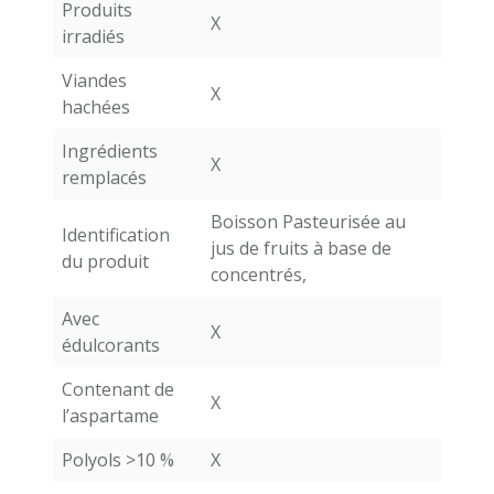
Produits
X
irradiés
Viandes
X
hachées
Ingrédients
X
remplacés
Boisson Pasteurisée au
Identification
jus de fruits à base de
du produit
concentrés,
Avec
X
édulcorants
Contenant de
X
l’aspartame
Polyols >10 %
X