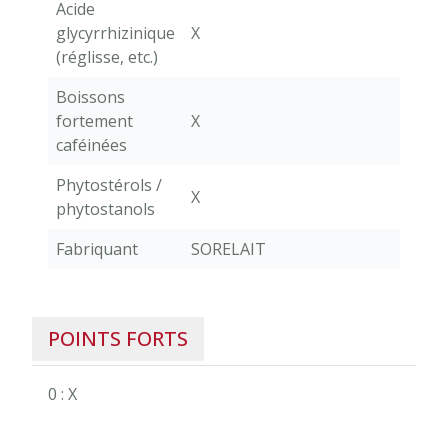
Acide
glycyrrhizinique
X
(réglisse, etc.)
Boissons
fortement
X
caféinées
Phytostérols /
X
phytostanols
Fabriquant
SORELAIT
POINTS FORTS
0 : X