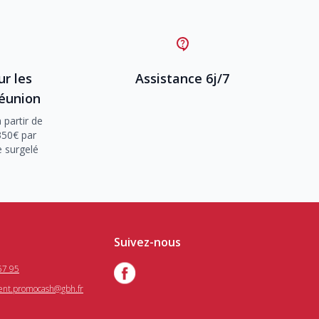
ur les
Assistance 6j/7
Réunion
 partir de
350€ par
e surgelé
Suivez-nous
57 95
ient.promocash@gbh.fr