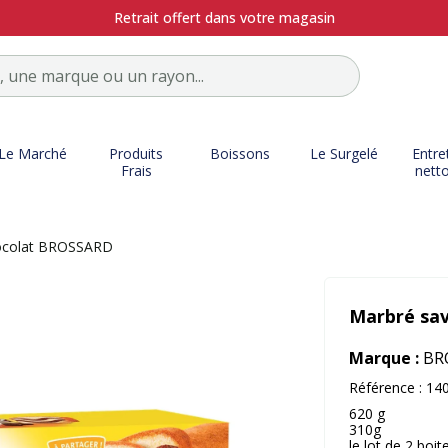
Retrait offert dans votre magasin
Le Marché
Produits
Boissons
Le Surgelé
Entre
Frais
nett
ocolat BROSSARD
Marbré sa
Marque :
BR
Référence :
14
620 g
310g
le lot de 2 boi