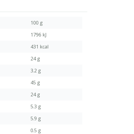
100 g
1796 kJ
431 kcal
24 g
3.2 g
45 g
24 g
5.3 g
5.9 g
0.5 g