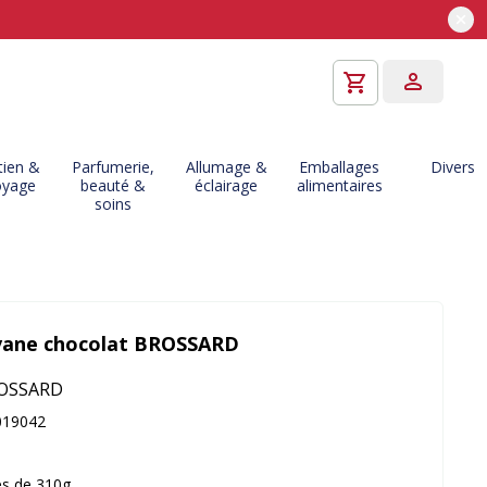
tien &
Parfumerie,
Allumage &
Emballages
Divers
oyage
beauté &
éclairage
alimentaires
soins
vane chocolat BROSSARD
OSSARD
019042
tes de 310g