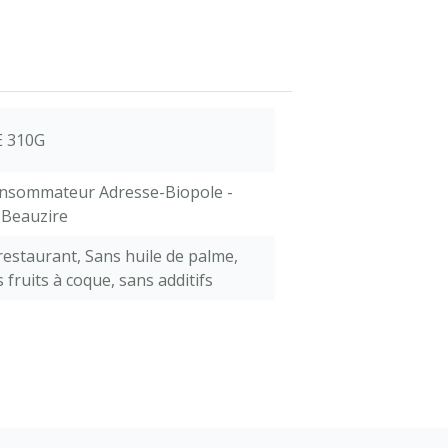
E 310G
consommateur Adresse-Biopole -
 Beauzire
 restaurant
,
Sans huile de palme
,
 fruits à coque
,
sans additifs