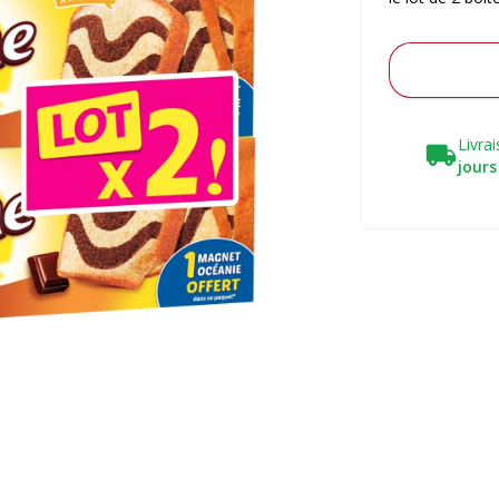
Livra
jours