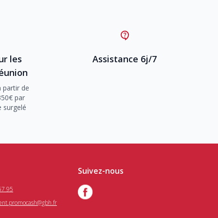
ur les
Assistance 6j/7
Réunion
 partir de
350€ par
e surgelé
Suivez-nous
57 95
ient.promocash@gbh.fr