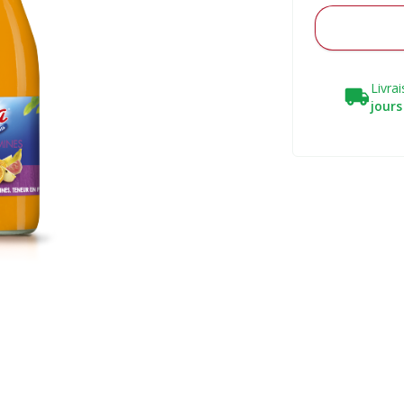
Livra
jours