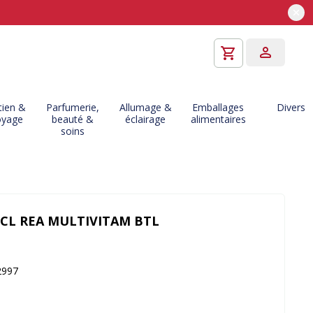
tien &
Parfumerie,
Allumage &
Emballages
Divers
oyage
beauté &
éclairage
alimentaires
soins
CL REA MULTIVITAM BTL
2997