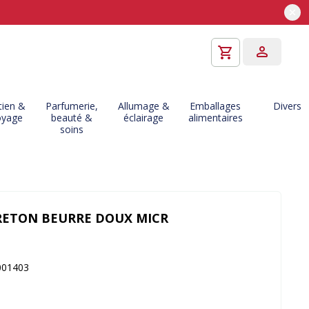
tien &
Parfumerie,
Allumage &
Emballages
Divers
oyage
beauté &
éclairage
alimentaires
soins
RETON BEURRE DOUX MICR
001403