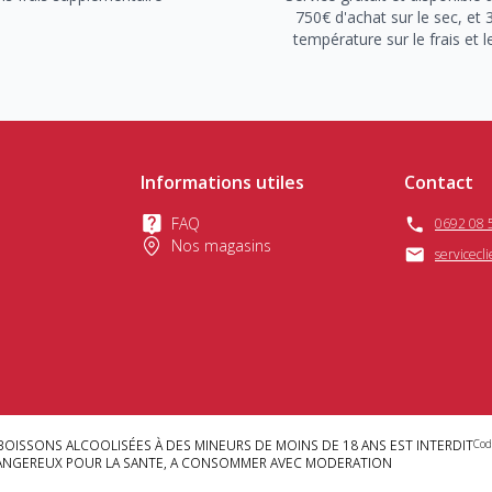
750€ d'achat sur le sec, et 
température sur le frais et l
Informations utiles
Contact
FAQ
0692 08 
Nos magasins
servicecl
BOISSONS ALCOOLISÉES À DES MINEURS DE MOINS DE 18 ANS EST INTERDIT
Cod
DANGEREUX POUR LA SANTE, A CONSOMMER AVEC MODERATION