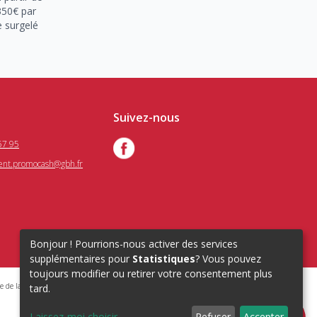
350€ par
e surgelé
Suivez-nous
57 95
ient.promocash@gbh.fr
Bonjour ! Pourrions-nous activer des services
supplémentaires pour
Statistiques
? Vous pouvez
toujours modifier ou retirer votre consentement plus
e de la santé publique : Art.L. 3342-1, L.3353-3
tard.
Laissez-moi choisir
Refuser
Accepter