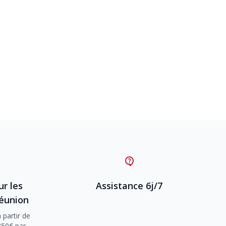
ur les
Assistance 6j/7
Réunion
 partir de
350€ par