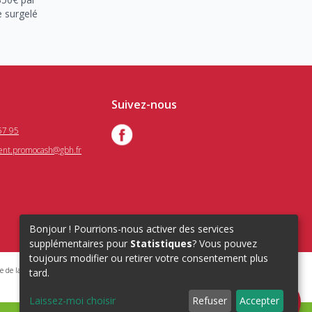
e surgelé
Suivez-nous
57 95
ient.promocash@gbh.fr
Bonjour ! Pourrions-nous activer des services
supplémentaires pour
Statistiques
? Vous pouvez
toujours modifier ou retirer votre consentement plus
e de la santé publique : Art.L. 3342-1, L.3353-3
tard.
Laissez-moi choisir
Refuser
Accepter