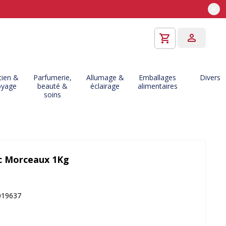
tien &
Parfumerie,
Allumage &
Emballages
Divers
oyage
beauté &
éclairage
alimentaires
soins
c Morceaux 1Kg
019637