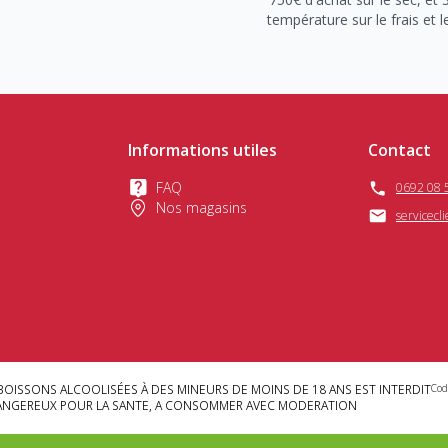
température sur le frais et l
Informations utiles
Contact
FAQ
0692 08 
Nos magasins
servicecl
BOISSONS ALCOOLISÉES À DES MINEURS DE MOINS DE 18 ANS EST INTERDIT
Cod
DANGEREUX POUR LA SANTE, A CONSOMMER AVEC MODERATION