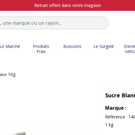
Retrait offert dans votre magasin
Le Marché
Produits
Boissons
Le Surgelé
Entre
Frais
nett
eaux 1Kg
Sucre Blan
Marque :
Référence :
14
1 kg