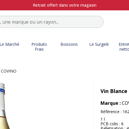
Retrait offert dans votre magasin
Le Marché
Produits
Boissons
Le Surgelé
Entre
Frais
nett
 - COVINO
Vin Blance
Marque :
CO
Référence :
16
1 l
PCB colis : 6
Palletisation : 