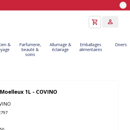
tien &
Parfumerie,
Allumage &
Emballages
Divers
oyage
beauté &
éclairage
alimentaires
soins
 Moelleux 1L - COVINO
VINO
2797
450