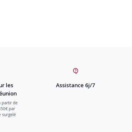
ur les
Assistance 6j/7
Réunion
 partir de
350€ par
e surgelé